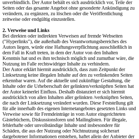
unverbindlich. Der Autor behält es sich ausdrücklich vor, Teile der
Seiten oder das gesamte Angebot ohne gesonderte Ankündigung zu
verändern, zu ergänzen, zu löschen oder die Veröffentlichung
zeitweise oder endgültig einzustellen.
2. Verweise und Links
Bei direkten oder indirekten Verweisen auf fremde Webseiten
("Hyperlinks"), die außerhalb des Verantwortungsbereiches des
Autors liegen, würde eine Haftungsverpflichtung ausschließlich in
dem Fall in Kraft treten, in dem der Autor von den Inhalten
Kenntnis hat und es ihm technisch möglich und zumutbar wäre, die
Nutzung im Falle rechtswidriger Inhalte zu verhindern.
Der Autor erklärt hiermit ausdrücklich, dass zum Zeitpunkt der
Linksetzung keine illegalen Inhalte auf den zu verlinkenden Seiten
erkennbar waren. Auf die aktuelle und zukünftige Gestaltung, die
Inhalte oder die Urheberschaft der gelinkten/verknüpften Seiten hat
der Autor keinerlei Einfluss. Deshalb distanziert er sich hiermit
ausdrücklich von allen Inhalten aller gelinkten /verknüpften Seiten,
die nach der Linksetzung verändert wurden. Diese Feststellung gilt
für alle innerhalb des eigenen Internetangebotes gesetzten Links und
Verweise sowie für Fremdeinträge in vom Autor eingerichteten
Gästebüchern, Diskussionsforen und Mailinglisten. Für illegale,
fehlerhafte oder unvollständige Inhalte und insbesondere für
Schäden, die aus der Nutzung oder Nichtnutzung solcherart
dargebotener Informationen entstehen, haftet allein der Anbieter der